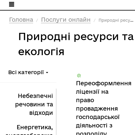
Головна
Послуги онлайн
Природні ресурси та екологія
Природні ресурси та
екологія
Всі категорії
Переоформлення
ліцензії на
Небезпечні
право
речовини та
провадження
відходи
господарської
діяльності з
Енергетика,
розподілу