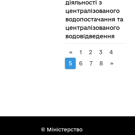
діяльності з
централізованого
водопостачання та
централізованого
водовідведення
«
1
2
3
4
5
6
7
8
»
© Міністерство