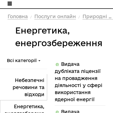
Головна
Послуги онлайн
Природні ресурси та екологія
Енергетика,
енергозбереження
Всі категорії
Видача
дубліката ліцензії
на провадження
Небезпечні
діяльності у сфері
речовини та
використання
відходи
ядерної енергії
Енергетика,
Видача