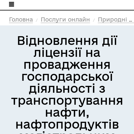
Головна
Послуги онлайн
Природні ресурси та екологія
Відновлення дії
ліцензії на
провадження
господарської
діяльності з
транспортування
нафти,
нафтопродуктів