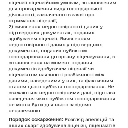
ліцензії ліцензійним умовам, встановленим 
для провадження виду господарської 
діяльності, зазначеного в заяві про 
отримання ліцензії;
2) виявлення недостовірності даних у 
підтвердних документах, поданих 
здобувачем ліцензії. Виявленням 
недостовірності даних у підтвердних 
документах, поданих суб'єктом 
господарювання до органу ліцензування, є 
встановлення на момент подання 
документів здобувачем ліцензії чи 
ліцензіатом наявності розбіжності між 
даними, наведеними у них, та фактичним 
станом цього суб'єкта господарювання. Не 
вважаються недостовірними дані, підстава 
наведення яких суб'єктом господарювання 
не могла бути для нього завідомо 
неналежною
Порядок оскарження:
 Розгляд апеляцій та 
інших скарг здобувачів ліцензії, ліцензіатів 