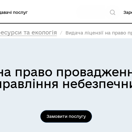
авачі послуг
Зар
есурси та екологія
Видача ліцензії на право проваджен
 на право проваджен
управління небезпеч
Замовити послугу