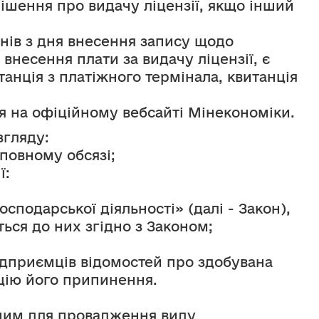
ішення про видачу ліцензії, якщо інший 
днів з дня внесення запису щодо 
несення плати за видачу ліцензії, є 
танція з платіжного термінала, квитанція 
 на офіційному вебсайті Мінекономіки.
згляду:
 повному обсязі;
ї:
одарської діяльності» (далі - Закон), 
ься до них згідно з Законом;
ідприємців відомостей про здобувана 
ацію його припинення.
еним для провадження виду 