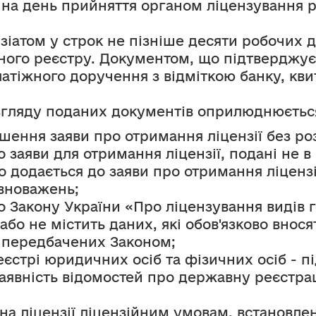
 на день прийняття органом ліцензування р
нзіатом у строк не пізніше десяти робочих 
ного реєстру. Документом, що підтверджує в
латіжного доручення з відміткою банку, кви
згляду поданих документів оприлюднюється
ишення заяви про отримання ліцензії без ро
 заяви для отримання ліцензії, подані не в
що додається до заяви про отримання ліцензі
овноважень;
акону України «Про ліцензування видів госп
о не містить даних, які обов'язково вносят
, передбачених Законом;
єстрі юридичних осіб та фізичних осіб - п
 наявність відомостей про державну реєстр
ана ліцензії ліцензійним умовам, встановл