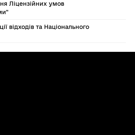
ння Ліцензійних умов
ми"
ії відходів та Національного