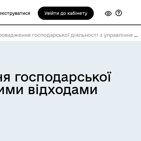
еєструватися
Увійти до кабінету
ня господарської діяльності з управління небезпечними відходами
ня господарської
ними відходами