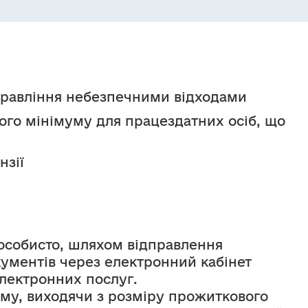
управління небезпечними відходами
го мінімуму для працездатних осіб, що 
нзії
особисто, шляхом відправлення 
ментів через електронний кабінет 
лектронних послуг.
уму, виходячи з розміру прожиткового 