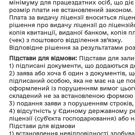
мінімуму для працездатних осіб, що діє
розмір плати не встановлений законом.
Плата за видачу ліцензії вноситься ліце
рішення про видачу ліцензії до ліцензій
копія квитанції, виданої банком, копія п
(чек) з поштового відділення зв’язку.
Відповідне рішення за результатами ро
Підстави для відмови:
 Підстави для зал
1) підписані документи, що додаються до
2) заява або хоча б один з документів, 
підписаний особою, яка не має на це п
оформлений із порушенням вимог цього З
складений не за встановленою формою аб
3) подання заяви з порушенням строків
4) відсутність у Єдиному державному ре
ліцензії (суб'єкта господарювання) або
Підстави для відмови
1) встановлення невідповідності здобув