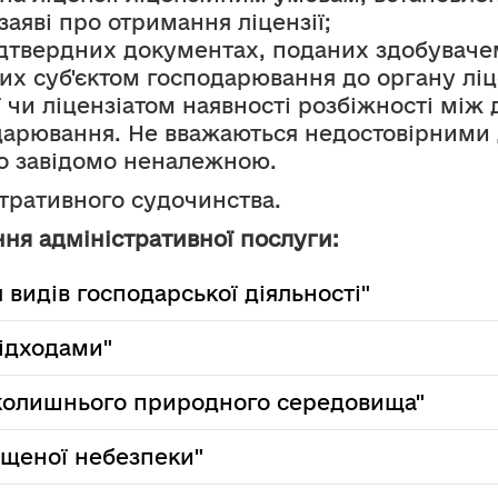
заяві про отримання ліцензії;
ідтвердних документах, поданих здобувачем
их суб'єктом господарювання до органу ліц
 чи ліцензіатом наявності розбіжності між 
арювання. Не вважаються недостовірними да
о завідомо неналежною. 
стративного судочинства.
ня адміністративної послуги:
 видів господарської діяльності"
відходами"
вколишнього природного середовища"
ищеної небезпеки"