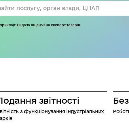
приклад:
Видача ліцензії на експорт товарів
Подання звітності
Без
вітність з функціонування індустріальних
Робот
арків