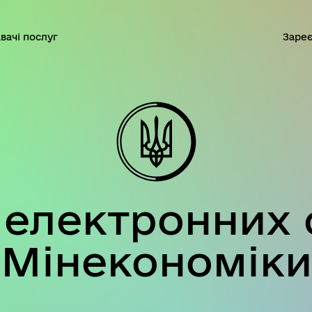
вачі послуг
Зареє
електронних 
Мінекономіки