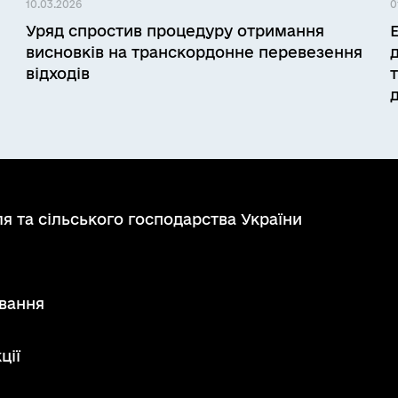
10.03.2026
0
Уряд спростив процедуру отримання
висновків на транскордонне перевезення
відходів
я та сільського господарства України
вання
ції