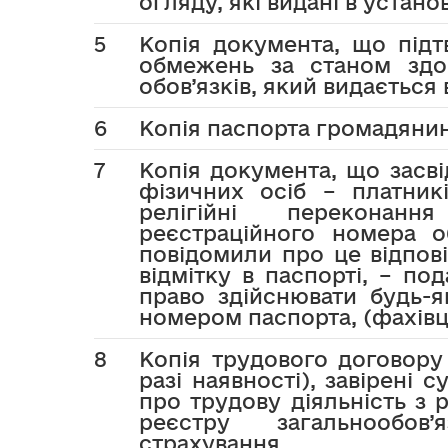
огляду, які видані в устан
5
Копія документа, що підт
обмежень за станом здо
обов’язків, який видається
6
Копія паспорта громадянин
7
Копія документа, що засв
фізичних осіб – платникі
релігійні переконан
реєстраційного номера о
повідомили про це відпо
відмітку в паспорті, – по
право здійснювати будь-як
номером паспорта, (фахівц
8
Копія трудового договору
разі наявності), завірені 
про трудову діяльність з 
реєстру загальнообов’
страхування