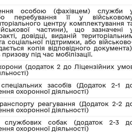
ення особою (фахівцем) служби 
бо перебування її у військовом
иторіального центру комплектування т
ійськової частини), що зазначені 
акті, довідці, виданій територіальни
 соціальної підтримки, або військово
ається копія відповідного документа)
 призову під час мобілізації.
хорони (додаток 2 до Ліцензійних умо
льності)
 спеціальних засобів (Додаток 2-1 д
ння охоронної діяльності)
транспорту реагування (Додаток 2-2 д
ння охоронної діяльності)
ь службових собак (додаток 2-3 д
ння охоронної діяльності)