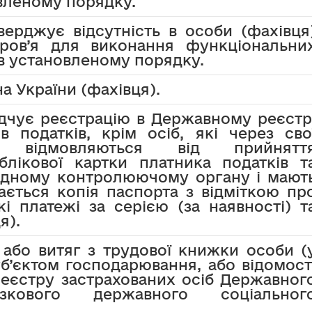
овленому порядку.
верджує відсутність в особи (фахівця
ров’я для виконання функціональни
 в установленому порядку.
а України (фахівця).
ідчує реєстрацію в Державному реєстр
в податків, крім осіб, які через сво
ня відмовляються від прийнятт
блікової картки платника податків т
відному контролюючому органу і мают
дається копія паспорта з відміткою пр
і платежі за серією (за наявності) т
я).
 або витяг з трудової книжки особи (
суб’єктом господарювання, або відомост
реєстру застрахованих осіб Державног
язкового державного соціальног