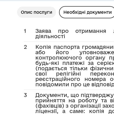
Опис послуги
Необхідні документи
1
Заява про отримання л
діяльності
2
Копія паспорта громадянин
або його уповноваже
контролюючого органу пр
будь-які платежі за сері
(подається тільки фізичн
свої релігійні переко
реєстраційного номера о
повідомили про це відпов
3
Документи, що підтверджу
прийняття на роботу та в
(фахівців) з організації за
ліцензії, а саме: копія 