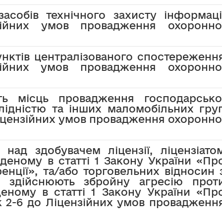
засобів технічного захисту інформаці
зійних умов провадження охоронно
унктів централізованого спостереженн
зійних умов провадження охоронно
ть місць провадження господарсько
алідністю та інших маломобільних гру
іцензійних умов провадження охоронно
 над здобувачем ліцензії, ліцензіато
деному в статті 1 Закону України «Пр
енції», та/або торговельних відносин 
 здійснюють збройну агресію прот
деному в статті 1 Закону України «Пр
к 2-6 до Ліцензійних умов провадженн