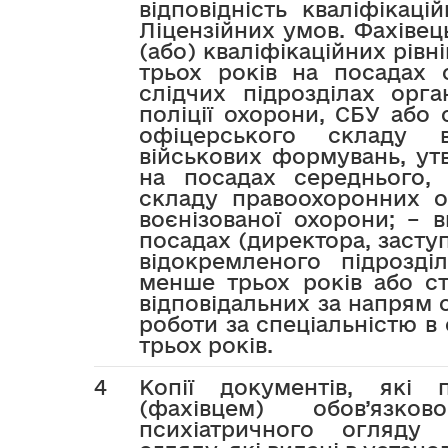
відповідність кваліфікац
Ліцензійних умов. Фахівец
(або) кваліфікаційних рівн
трьох років на посадах 
слідчих підрозділах орган
поліції охорони, СБУ або
офіцерського складу в
військових формувань, утв
на посадах середнього,
складу правоохоронних ор
воєнізованої охорони; – 
посадах (директора, заступ
відокремленого підрозді
менше трьох років або с
відповідальних за напрям 
роботи за спеціальністю в
трьох років.
4
Копії документів, які
(фахівцем) обов’язков
психіатричного огляду 