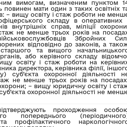
ійним вимогам, визначеним пунктом 1
ь повинен мати один з таких освітніх т
ів: – вищу освіту і стаж роботи не менш
офіцерського складу в оперативних 
ів внутрішніх справ, міліції охорони
 стаж не менше трьох років на посада
ійськовослужбовців Збройних Сил
орених відповідно до законів, а тако
 старшого та вищого начальницьког
ганів, або керівного складу відомчо
вищу освіту і стаж роботи на керівни
ника директора, керівника філії, іншог
лу) суб’єкта охоронної діяльності н
таж не менше трьох років на посадах
охорони; – вищу юридичну освіту і ста
 суб’єкта охоронної діяльності не менш
 підтверджують проходження особо
ого попереднього (періодичного
та профілактичного наркологічног