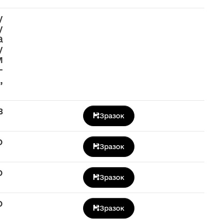
у
у
а
у
м
-
,
в
Зразок
о
Зразок
о
Зразок
о
Зразок