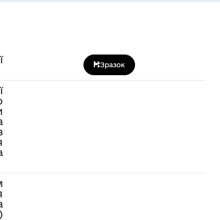
ї
Зразок
ї
ю
и
а
з
я
а
м
я
а
)