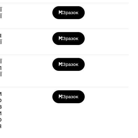
ї
Зразок
ї
я
Зразок
ї
ї
Зразок
п
ї
м
Зразок
о
з
и
о
я