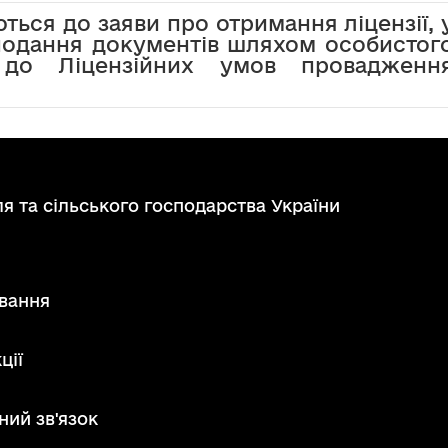
ться до заяви про отримання ліцензії, 
 подання документів шляхом особистог
 до Ліцензійних умов провадженн
я та сільського господарства України
вання
ції
ний зв'язок