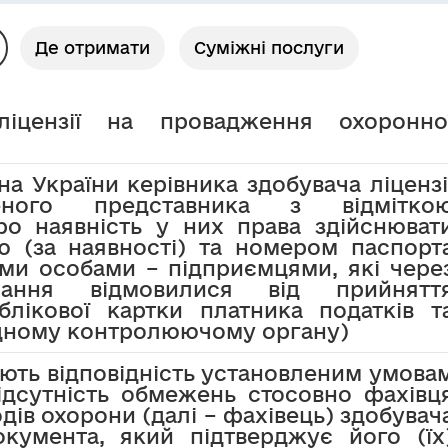
Де отримати
Суміжні послуги
іцензії на провадження охоронно
а України керівника здобувача ліцензі
ного представника з відмітко
о наявність у них права здійснюват
єю (за наявності) та номером паспорт
ими особами – підприємцями, які чере
нання відмовилися від прийнятт
блікової картки платника податків т
ідному контролюючому органу)
ють відповідність установленим умова
ідсутність обмежень стосовно фахівц
ходів охорони (далі – фахівець) здобувач
документа, який підтверджує його (їх