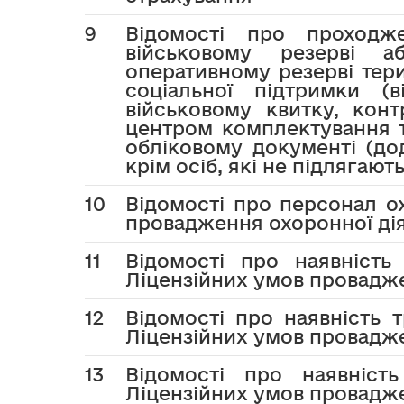
9
Відомості про проходж
військовому резерві а
оперативному резерві тер
соціальної підтримки (в
військовому квитку, контр
центром комплектування та
обліковому документі (дод
крім осіб, які не підлягають
10
Відомості про персонал о
провадження охоронної дія
11
Відомості про наявність
Ліцензійних умов провадже
12
Відомості про наявність 
Ліцензійних умов провадже
13
Відомості про наявніст
Ліцензійних умов провадже