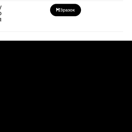
у
Зразок
о
я