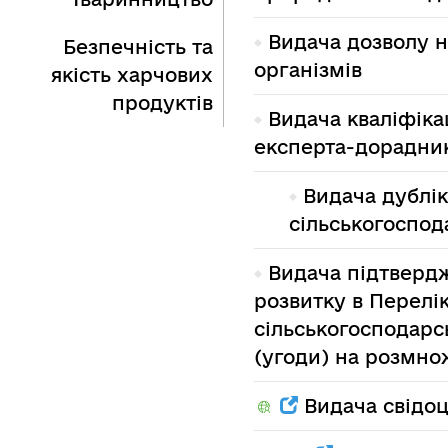
Видача дозволу 
Безпечність та
організмів
якість харчових
продуктів
Видача кваліфіка
експерта-дорадни
Видача дублік
сільськогоспод
Видача підтвердж
розвитку в Перелік
сільськогосподарсь
(угоди) на розмно
Видача свідоц