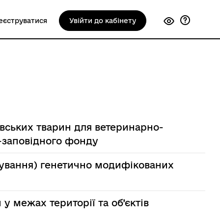
еєструватися
Увійти до кабінету
ивських тварин для ветеринарно-
о-заповідного фонду
бування) генетично модифікованих
у межах території та об’єктів