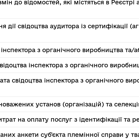
мін до відомостей, які містяться в Реєстрі 
 дії свідоцтва аудитора із сертифікації (
 інспектора з органічного виробництва та/аб
ідоцтва інспектора з органічного виробницт
ата свідоцтва інспектора з органічного вир
оважених установ (організацій) та селекці
трат на оплату послуг з ідентифікації та р
аних анкети суб'єкта племінної справи у т