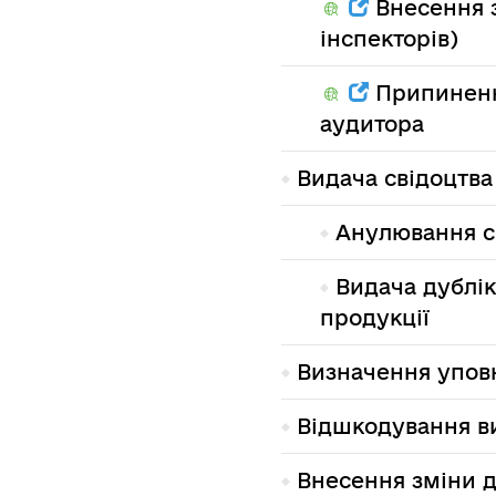
Внесення з
інспекторів)
Припинення
аудитора
Видача свідоцтва
Анулювання св
Видача дублік
продукції
Визначення уповн
Відшкодування ви
Внесення зміни д