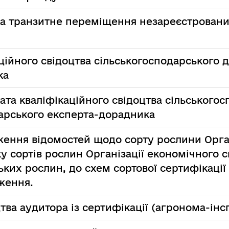
на транзитне переміщення незареєстровани
ційного свідоцтва сільськогосподарського 
ка
ата кваліфікаційного свідоцтва сільського
арського експерта-дорадника
ення відомостей щодо сорту рослини Орган
у сортів рослин Організації економічного с
ких рослин, до схем сортової сертифікації
ження.
тва аудитора із сертифікації (агронома-інс