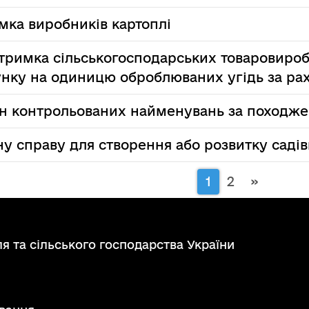
мка виробників картоплі
тримка сільськогосподарських товаровиро
унку на одиницю оброблюваних угідь за р
н контрольованих найменувань за походж
ну справу для створення або розвитку саді
1
2
»
я та сільського господарства України