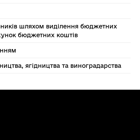
бників шляхом виділення бюджетних
ахунок бюджетних коштів
енням
вництва, ягідництва та виноградарства