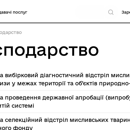
авачі послуг
Зар
подарство
сподарство
а вибірковий діагностичний відстріл мисл
тизи у межах території та об’єктів природн
на проведення державної апробації (випро
итій системі
а селекційний відстріл мисливських тварин 
ного фонду