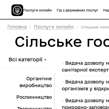
Послуги онлайн
Гід з державних послуг
Над
Головна
Послуги онлайн
Сільське гос
Сільське го
Всі категорії
Видача дозволу н
санітарної експер
Органічне
Видача дозволу 
виробництво
організмів у відкр
Рослинництво
Видача дозволу н
природно-заповід
Тваринництво