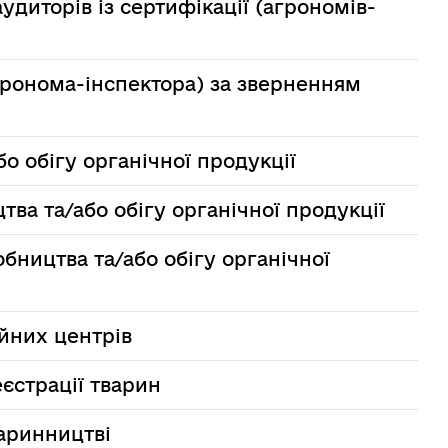
аудиторів із сертифікації (агрономів-
агронома-інспектора) за зверненням
о обігу органічної продукції
ва та/або обігу органічної продукції
обництва та/або обігу органічної
йних центрів
еєстрації тварин
варинництві