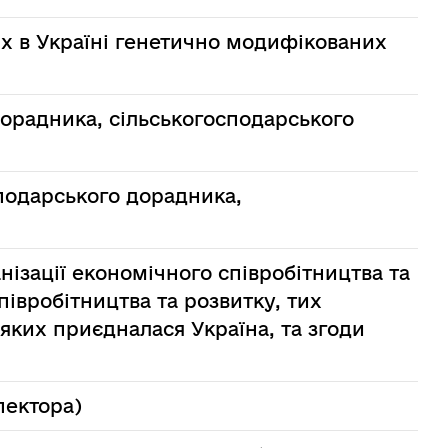
х в Україні генетично модифікованих
дорадника, сільськогосподарського
сподарського дорадника,
ізації економічного співробітництва та
півробітництва та розвитку, тих
 яких приєдналася Україна, та згоди
пектора)