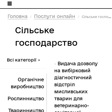
Головна
Послуги онлайн
Сільське господарство
Сільське
господарство
Всі категорії
Видача дозволу
на вибірковий
діагностичний
Органічне
відстріл
виробництво
мисливських
Рослинництво
тварин для
ветеринарно-
Тваринництво