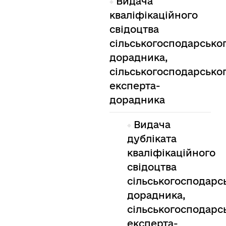
Видача
кваліфікаційного
свідоцтва
сільськогосподарсько
дорадника,
сільськогосподарсько
експерта-
дорадника
Видача
дубліката
кваліфікаційного
свідоцтва
сільськогосподарс
дорадника,
сільськогосподарс
експерта-