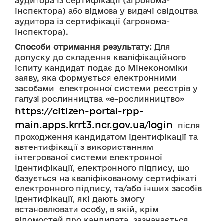
аудитора із сертифікації (агронома-
інспектора) або відмова у видачі свідоцтва 
аудитора із сертифікації (агронома-
інспектора).
Способи отримання результату:
 Для 
допуску до складення кваліфікаційного 
іспиту кандидат подає до Мінекономіки 
заяву, яка формується електронними 
засобами  електронної системи реєстрів у 
галузі рослинництва «е-рослинництво» 
https://citizen-portal-rpp-
main.apps.krrt3.ncr.gov.ua/login
  після 
проходження кандидатом ідентифікації та 
автентифікації з використанням 
інтегрованої системи електронної 
ідентифікації, електронного підпису, що 
базується на кваліфікованому сертифікаті 
електронного підпису, та/або інших засобів 
ідентифікації, які дають змогу 
встановлювати особу, в якій, крім 
відомостей про кандидата, зазначається 