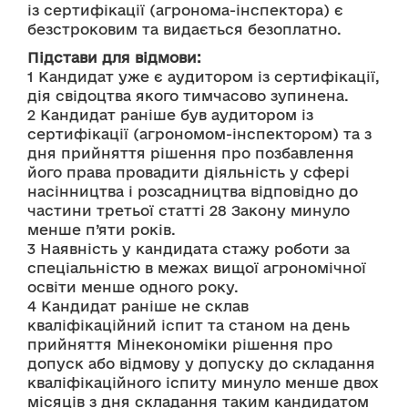
із сертифікації (агронома-інспектора) є 
безстроковим та видається безоплатно.
Підстави для відмови:
1 Кандидат уже є аудитором із сертифікації, 
дія свідоцтва якого тимчасово зупинена.
2 Кандидат раніше був аудитором із 
сертифікації (агрономом-інспектором) та з 
дня прийняття рішення про позбавлення 
його права провадити діяльність у сфері 
насінництва і розсадництва відповідно до 
частини третьої статті 28 Закону минуло 
менше п’яти років.
3 Наявність у кандидата стажу роботи за 
спеціальністю в межах вищої агрономічної 
освіти менше одного року.
4 Кандидат раніше не склав 
кваліфікаційний іспит та станом на день 
прийняття Мінекономіки рішення про 
допуск або відмову у допуску до складання 
кваліфікаційного іспиту минуло менше двох 
місяців з дня складання таким кандидатом 