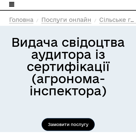
Головна
Послуги онлайн
Сільське господарство
Видача свідоцтва
аудитора із
сертифікації
(агронома-
інспектора)
Замовити послугу