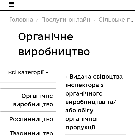
Головна
Послуги онлайн
Сільське господарство
Органічне
виробництво
Всі категорії
Видача свідоцтва
інспектора з
органічного
Органічне
виробництва та/
виробництво
або обігу
органічної
Рослинництво
продукції
Тваринництво