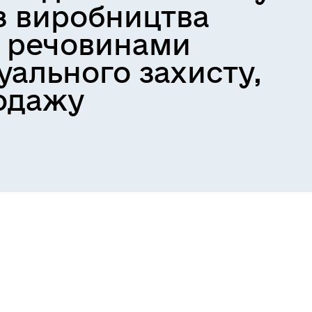
 з виробництва
х речовинами
дуального захисту,
родажу