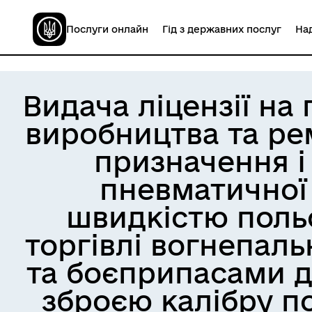
Послуги онлайн
Гід з державних послуг
Над
Видача ліцензії на
виробництва та ре
призначення і 
пневматичної 
швидкістю польо
торгівлі вогнепал
та боєприпасами д
зброєю калібру по