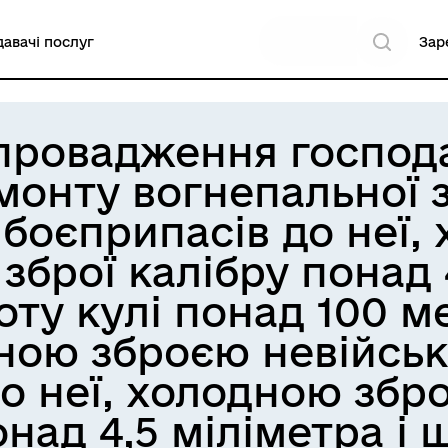
авачі послуг
Зар
 провадження господа
монту вогнепальної з
боєприпасів до неї, 
зброї калібру понад 4
ту кулі понад 100 ме
ьною зброєю невійсь
о неї, холодною зб
над 4,5 міліметра і