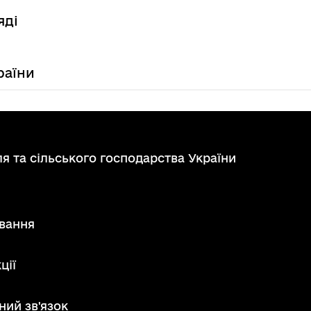
яді
раїни
я та сільського господарства України
вання
ції
ний зв'язок