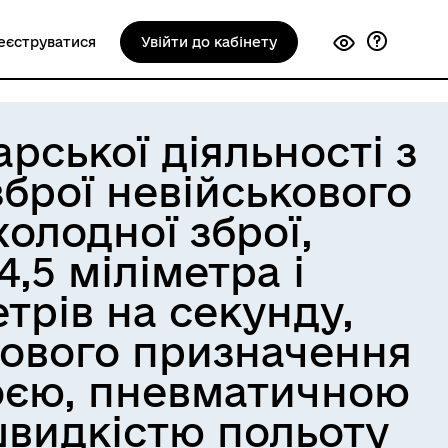
еєструватися
Увійти до кабінету
рської діяльності з
брої невійськового
холодної зброї,
,5 міліметра і
трів на секунду,
кового призначення
роєю, пневматичною
 швидкістю польоту