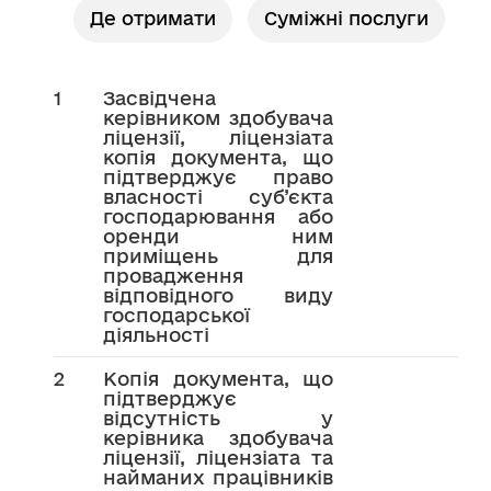
Де отримати
Суміжні послуги
1
Засвідчена
керівником здобувача
ліцензії, ліцензіата
копія документа, що
підтверджує право
власності суб’єкта
господарювання або
оренди ним
приміщень для
провадження
відповідного виду
господарської
діяльності
2
Копія документа, що
підтверджує
відсутність у
керівника здобувача
ліцензії, ліцензіата та
найманих працівників