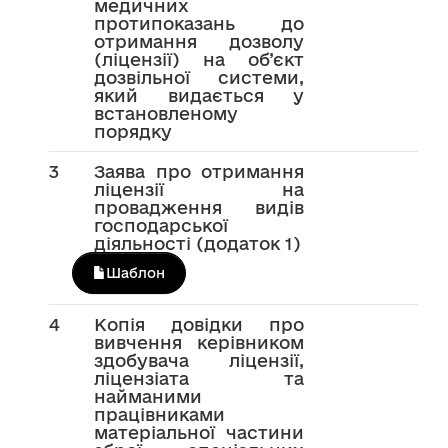
медичних
протипоказань до
отримання дозволу
(ліцензії) на об’єкт
дозвільної системи,
який видається у
встановленому
порядку
3
Заява про отримання
ліцензії на
провадження видів
господарської
діяльності (додаток 1)
Шаблон
4
Копія довідки про
вивчення керівником
здобувача ліцензії,
ліцензіата та
найманими
працівниками
матеріальної частини