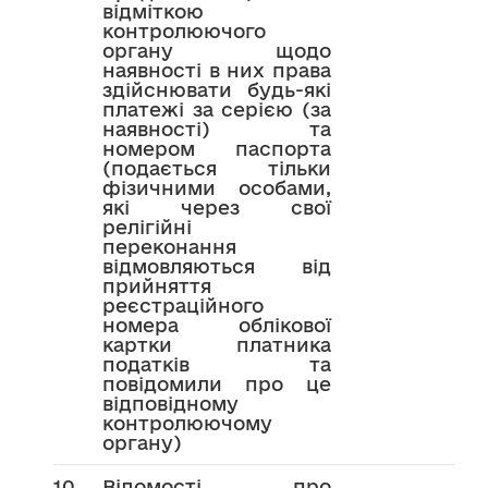
відміткою
контролюючого
органу щодо
наявності в них права
здійснювати будь-які
платежі за серією (за
наявності) та
номером паспорта
(подається тільки
фізичними особами,
які через свої
релігійні
переконання
відмовляються від
прийняття
реєстраційного
номера облікової
картки платника
податків та
повідомили про це
відповідному
контролюючому
органу)
10
Відомості про