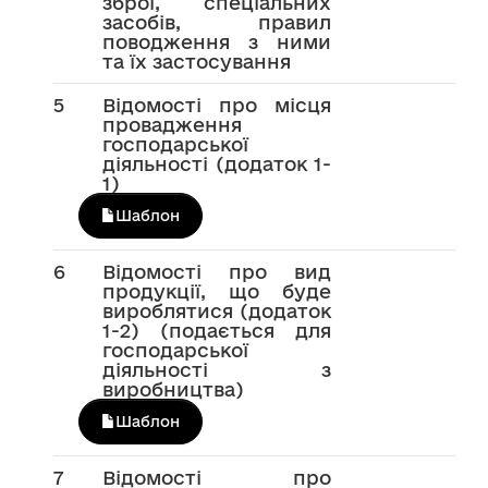
зброї, спеціальних
засобів, правил
поводження з ними
та їх застосування
5
Відомості про місця
провадження
господарської
діяльності (додаток 1-
1)
Шаблон
6
Відомості про вид
продукції, що буде
вироблятися (додаток
1-2) (подається для
господарської
діяльності з
виробництва)
Шаблон
7
Відомості про