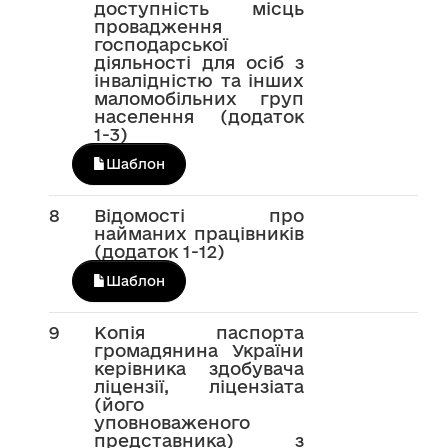
доступність місць
провадження
господарської
діяльності для осіб з
інвалідністю та інших
маломобільних груп
населення (додаток
1-3)
Шаблон
8
Відомості про
найманих працівників
(додаток 1-12)
Шаблон
9
Копія паспорта
громадянина України
керівника здобувача
ліцензії, ліцензіата
(його
уповноваженого
представника) з