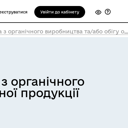
еєструватися
Увійти до кабінету
чного виробництва та/або обігу органічної продукції
з органічного
ної продукції