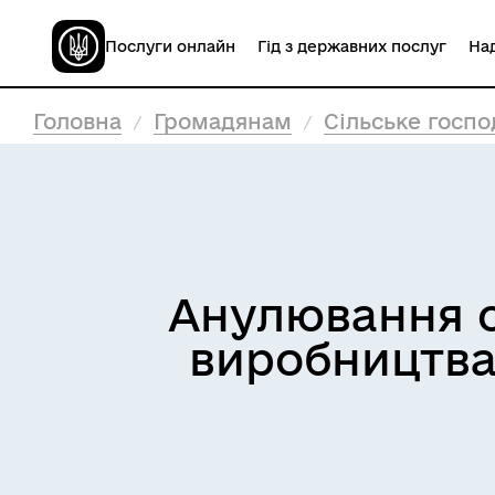
Послуги онлайн
Гід з державних послуг
Над
Головна
Громадянам
Сільське госпо
Анулювання с
виробництва 