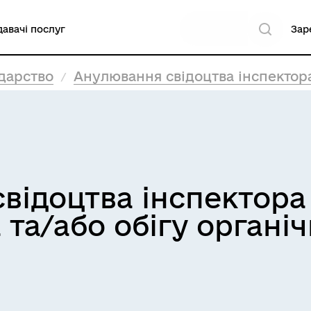
авачі послуг
Зар
дарство
Анулювання свідоцтва інспектора з органі
відоцтва інспектора 
та/або обігу органіч