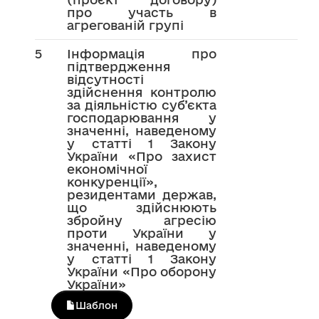
про участь в
агрегованій групі
5
Інформація про
підтвердження
відсутності
здійснення контролю
за діяльністю суб’єкта
господарювання у
значенні, наведеному
у статті 1 Закону
України «Про захист
економічної
конкуренції»,
резидентами держав,
що здійснюють
збройну агресію
проти України у
значенні, наведеному
у статті 1 Закону
України «Про оборону
України»
Шаблон