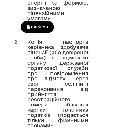
енергії за формою,
визначеною
ліцензійними
умовами
Шаблон
2
Копія паспорта
керівника здобувача
ліцензії (або довіреної
особи) із відміткою
органу державної
податкової служби
про повідомлення
про відмову через
свої релігійні
переконання від
прийняття
реєстраційного
номера облікової
картки платника
податків (подається
тільки фізичними
особами-