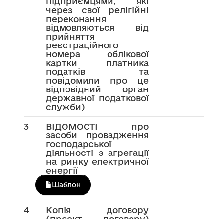
підприємцями, які
через свої релігійні
переконання
відмовляються від
прийняття
реєстраційного
номера облікової
картки платника
податків та
повідомили про це
відповідний орган
державної податкової
служби)
3
ВІДОМОСТІ про
засоби провадження
господарської
діяльності з агрегації
на ринку електричної
енергії
Шаблон
4
Копія договору
(проєкт договору)