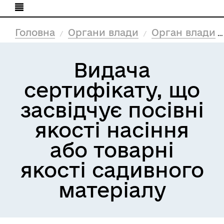
Головна
Органи влади
Орган влади
Видача
сертифікату, що
засвідчує посівні
якості насіння
або товарні
якості садивного
матеріалу