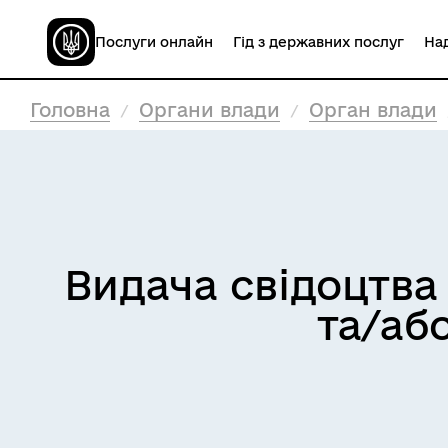
Послуги онлайн
Гід з державних послуг
Над
Головна
Органи влади
Орган влади
Видача свідоцтва
та/або