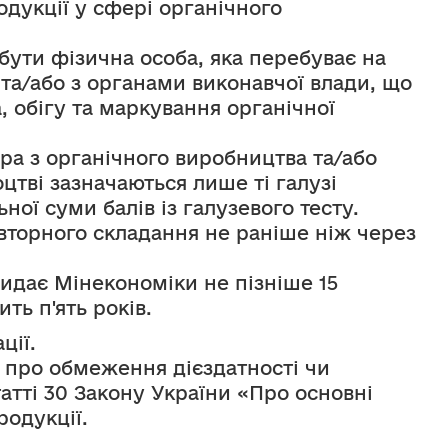
дукції у сфері органічного 
та/або з органами виконавчої влади, що 
обігу та маркування органічної 
ра з органічного виробництва та/або 
цтві зазначаються лише ті галузі 
ої суми балів із галузевого тесту.
вторного складання не раніше ніж через 
видає Мінекономіки не пізніше 15 
ть п'ять років.
ції.
 про обмеження дієздатності чи 
тті 30 Закону України «Про основні 
родукції.