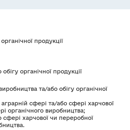
 органічної продукції
о обігу органічної продукції
виробництва та/або обігу органічної 
 аграрній сфері та/або сфері харчової 
ері органічного виробництва;
о сфері харчової чи переробної 
бництва.