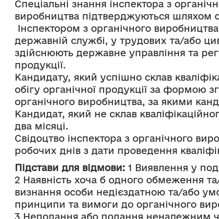
Спеціальні знання інспектора з органічн
виробництва підтверджуються шляхом ск
 Інспектором з органічного виробництва та/або обігу органічної продукції не може бути фізична особа, яка перебуває на 
державній службі, у трудових та/або ци
здійснюють державне управління та регу
продукції.
Кандидату, який успішно склав кваліфіка
обігу органічної продукції за формою зг
органічного виробництва, за якими канди
Кандидат, який не склав кваліфікаційно
два місяці.
Свідоцтво інспектора з органічного виро
робочих днів з дати проведення кваліфіка
Підстави для відмови:
 1 Виявлення у под
2 Наявність хоча б одного обмеження та
визнання особи недієздатною та/або умо
принципи та вимоги до органічного виро
3 Неподання або подання неналежним 