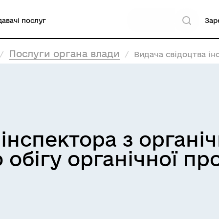
авачі послуг
Зар
Послуги органа влади
Видача свідоцтва інспекто
 інспектора з органі
 обігу органічної пр