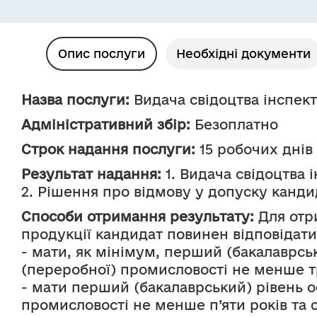
Опис послуги
Необхідні документи
Назва послуги:
 Видача свідоцтва інспект
Адміністративний збір:
 Безоплатно
Строк надання послуги:
 15 робочих днів
Результат надання:
 1. Видача свідоцтва 
2. Рішення про відмову у допуску канди
Способи отримання результату:
 Для отр
продукції кандидат повинен відповідат
- мати, як мінімум, перший (бакалаврськ
(переробної) промисловості не менше тр
- мати перший (бакалаврський) рівень ос
промисловості не менше п’яти років та 