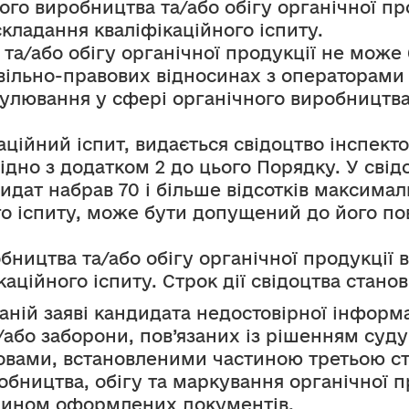
ого виробництва та/або обігу органічної про
ладання кваліфікаційного іспиту.
вільно-правових відносинах з операторами 
лювання у сфері органічного виробництва, 
ційний іспит, видається свідоцтво інспекто
ідно з додатком 2 до цього Порядку. У свідо
дат набрав 70 і більше відсотків максимальн
го іспиту, може бути допущений до його по
бництва та/або обігу органічної продукції 
ційного іспиту. Строк дії свідоцтва станови
аній заяві кандидата недостовірної інформа
/або заборони, пов’язаних із рішенням суду
вами, встановленими частиною третьою ста
бництва, обігу та маркування органічної п
чином оформлених документів.