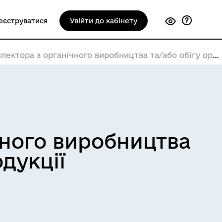
еєструватися
Увійти до кабінету
ра з органічного виробництва та/або обігу органічної продукції
чного виробництва
одукції