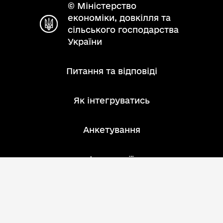
© Міністерство
економіки, довкілля та
сільського господарства
України
Питання та відповіді
Як інтегруватись
Анкетування
Інструкції
Зворотний зв'язок
Розробник: АТ "ІнфоПлюс"