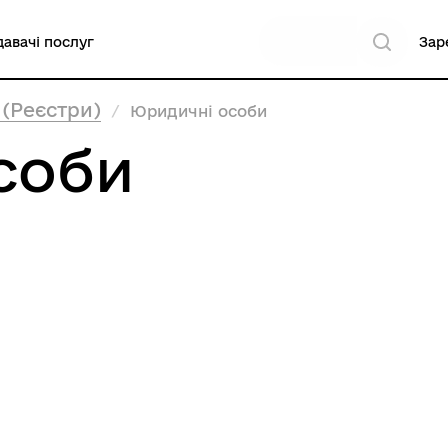
авачі послуг
Зар
 (Реєстри)
Юридичні особи
соби