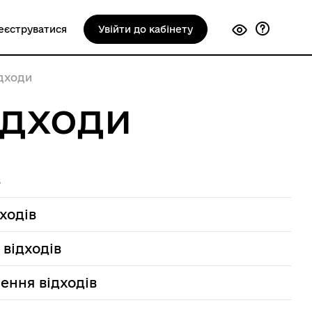
еєструватися
Увійти до кабінету
дходи
ідходи
в
ходів
відходів
ення відходів