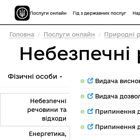
Послуги онлайн
Гід з державних послуг
Над
Головна
Послуги онлайн
Природні р
Небезпечні 
Фізичні особи
Видача висно
Видача дозвол
Небезпечні
речовини та
Припинення д
відходи
Припинення ді
Енергетика,