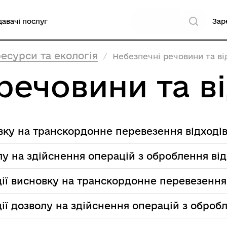
авачі послуг
Зар
есурси та екологія
Небезпечні речовини та ві
речовини та в
вку на транскордонне перевезення відході
у на здійснення операцій з оброблення від
ії висновку на транскордонне перевезення 
ї дозволу на здійснення операцій з обробл