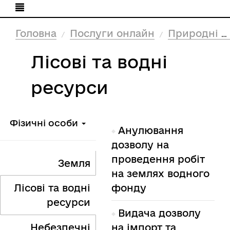
Головна
Послуги онлайн
Природні ресурси та екологія
Лісові та водні
ресурси
Фізичні особи
Анулювання
дозволу на
проведення робіт
Земля
на землях водного
Лісові та водні
фонду
ресурси
Видача дозволу
Небезпечні
на імпорт та