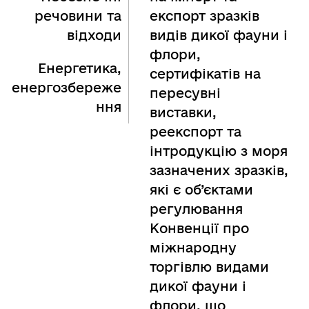
речовини та
експорт зразків
відходи
видів дикої фауни і
флори,
Енергетика,
сертифікатів на
енергозбереже
пересувні
ння
виставки,
реекспорт та
інтродукцію з моря
зазначених зразків,
які є об’єктами
регулювання
Конвенції про
міжнародну
торгівлю видами
дикої фауни і
флори, що