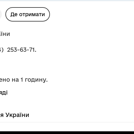
Де отримати
аїни
)  253-63-71.
но на 1 годину. 
яді
ля України