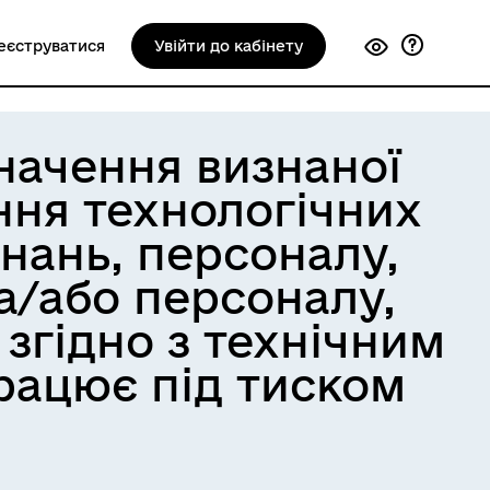
еєструватися
Увійти до кабінету
начення визнаної
ння технологічних
нань, персоналу,
та/або персоналу,
згідно з технічним
рацює під тиском