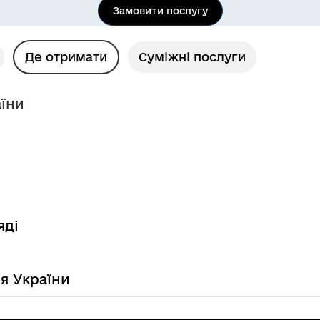
Замовити послугу
Де отримати
Суміжні послуги
аїни
яді
ля України