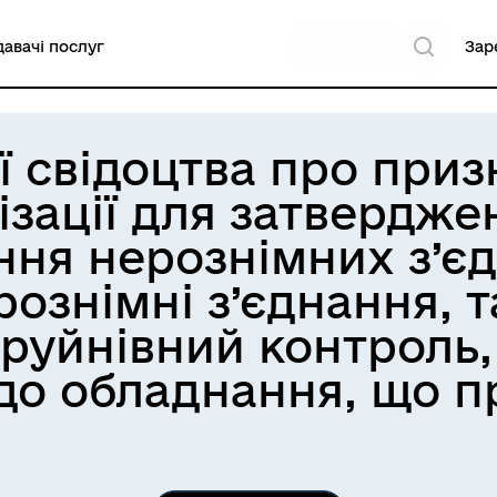
авачі послуг
Зар
ї свідоцтва про приз
ізації для затвердже
ння нерознімних з’єд
ознімні з’єднання, 
руйнівний контроль, 
о обладнання, що п