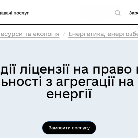
авачі послуг
Зар
есурси та екологія
Енергетика, енергоз
дії ліцензії на прав
ьності з агрегації н
енергії
Замовити послугу