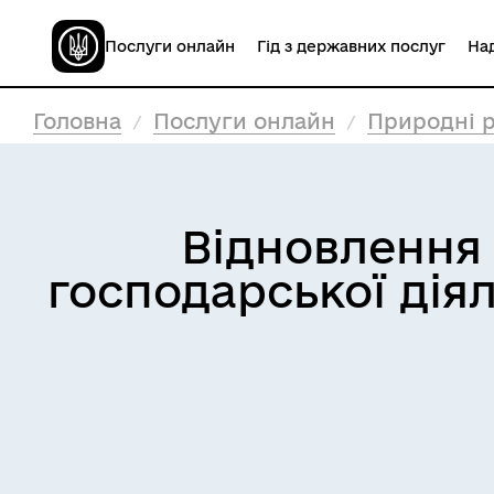
Послуги онлайн
Гід з державних послуг
Над
Головна
Послуги онлайн
Природні р
Відновлення 
господарської діял