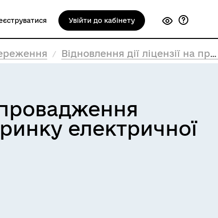
еєструватися
Увійти до кабінету
береження
Відновлення дії ліцензії на право провадження господарської діяльності з агрегації на ринку електричної енергії
о провадження
а ринку електричної