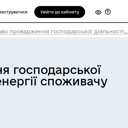
еєструватися
Увійти до кабінету
я господарської діяльності з постачання електричної енергії споживачу
ня господарської
енергії споживачу