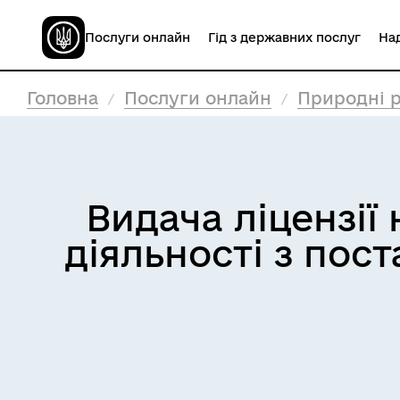
Послуги онлайн
Гід з державних послуг
Над
Головна
Послуги онлайн
Природні р
Видача ліцензії
діяльності з пос