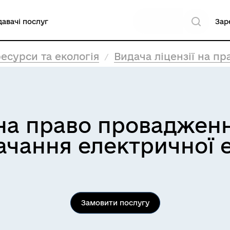
авачі послуг
Зар
есурси та екологія
Видача ліцензії на право провадженн
 на право проваджен
тачання електричної 
Замовити послугу