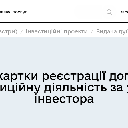
авачі послуг
Зар
єстри)
Інвестиційні проекти
Видача дубліката картки 
картки реєстрації до
иційну діяльність з
інвестора