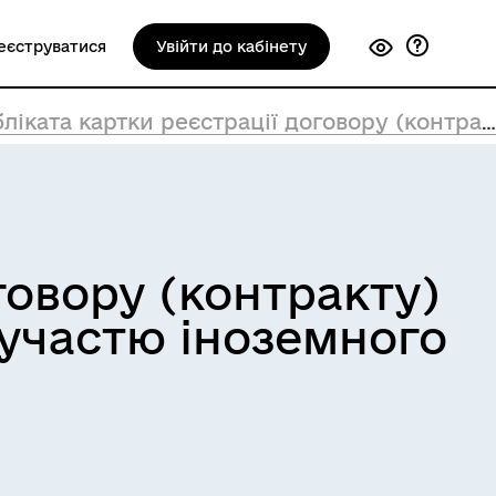
еєструватися
Увійти до кабінету
реєстрації договору (контракту) про спільну інвестиційну діяльність за участю іноземного інвестора
говору (контракту)
а участю іноземного