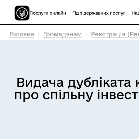
Послуги онлайн
Гід з державних послуг
Над
Головна
Громадянам
Реєстрація (Ре
Видача дубліката 
про спільну інвест