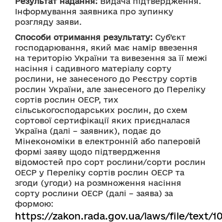
Результат надання:
 Видача підтвердження.
Інформування заявника про зупинку 
розгляду заяви.
Способи отримання результату:
 Суб’єкт 
господарювання, який має намір ввезення 
на територію України та вивезення за її межі 
насіння і садивного матеріалу сорту 
рослини, не занесеного до Реєстру сортів 
рослин України, але занесеного до Переліку 
сортів рослин ОЕСР, тих 
сільськогосподарських рослин, до схем 
сортової сертифікації яких приєдналася 
Україна (далі – заявник), подає до 
Мінекономіки в електронній або паперовій 
формі заяву щодо підтвердження 
відомостей про сорт рослини/сорти рослин 
ОЕСР у Переліку сортів рослин ОЕСР та 
згоди (угоди) на розмноження насіння 
сорту рослини ОЕСР (далі – заява) за 
формою: 
https://zakon.rada.gov.ua/laws/file/text/