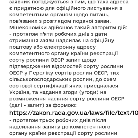
заявник погоджується з тим, що така адреса 
є придатною для офіційного листування з 
компетентним органом щодо питань, 
пов’язаних з розглядом поданої заяви.
Мінекономіки здійснює такий алгоритм дій:
- протягом п’яти робочих днів з дати 
отримання заяви надсилає на офіційну 
поштову або електронну адресу 
компетентного органу країни реєстрації 
сорту рослини ОЕСР запит щодо 
підтвердження відомостей сорту рослини 
ОЕСР у Переліку сортів рослин ОЕСР, тих 
сільськогосподарських рослин, до схем 
сортової сертифікації яких приєдналася 
Україна, та надання згоди (угоди) на 
розмноження насіння сорту рослини ОЕСР 
(далі - запит) за формою: 
https://zakon.rada.gov.ua/laws/file/text/
- протягом трьох робочих днів після 
надсилання запиту до компетентного 
органу країни реєстрації сорту рослини 