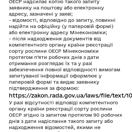
ОЕСР надсилає копію такого запиту 
заявнику на поштову або електронну 
адресу, зазначені у заяві;
- відомості, відповідно до запиту, повинні 
надійти на офіційну (у паперовій формі) 
або електронну адресу Мінекономіки;
- після надходження документів від 
компетентного органу країни реєстрації 
сорту рослини ОЕСР Мінекономіки 
протягом п’яти робочих днів з дати 
отримання розглядає їх та у разі 
забезпечення повної відповідності вимогам 
запитуваної інформації оформлює у 
паперовій формі та видає заявнику 
підтвердження за формою: 
https://zakon.rada.gov.ua/laws/file/text/
У разі відсутності відповіді компетентного 
органу країни реєстрації сорту рослини 
ОЕСР згідно із запитом протягом 90 робочих 
днів з дати надіслання такого запиту або 
надходження відомостей, якими не 