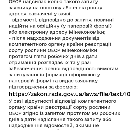
ОЕСР надсилає копію такого запиту 
заявнику на поштову або електронну 
адресу, зазначені у заяві;
- відомості, відповідно до запиту, повинні 
надійти на офіційну (у паперовій формі) 
або електронну адресу Мінекономіки;
- після надходження документів від 
компетентного органу країни реєстрації 
сорту рослини ОЕСР Мінекономіки 
протягом п’яти робочих днів з дати 
отримання розглядає їх та у разі 
забезпечення повної відповідності вимогам 
запитуваної інформації оформлює у 
паперовій формі та видає заявнику 
підтвердження за формою: 
https://zakon.rada.gov.ua/laws/file/text/
У разі відсутності відповіді компетентного 
органу країни реєстрації сорту рослини 
ОЕСР згідно із запитом протягом 90 робочих 
днів з дати надіслання такого запиту або 
надходження відомостей, якими не 