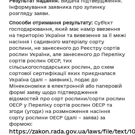
Результат надання:
 Видача підтвердження.
Інформування заявника про зупинку 
розгляду заяви.
Способи отримання результату:
 Суб’єкт 
господарювання, який має намір ввезення 
на територію України та вивезення за її межі 
насіння і садивного матеріалу сорту 
рослини, не занесеного до Реєстру сортів 
рослин України, але занесеного до Переліку 
сортів рослин ОЕСР, тих 
сільськогосподарських рослин, до схем 
сортової сертифікації яких приєдналася 
Україна (далі – заявник), подає до 
Мінекономіки в електронній або паперовій 
формі заяву щодо підтвердження 
відомостей про сорт рослини/сорти рослин 
ОЕСР у Переліку сортів рослин ОЕСР та 
згоди (угоди) на розмноження насіння 
сорту рослини ОЕСР (далі – заява) за 
формою: 
https://zakon.rada.gov.ua/laws/file/text/