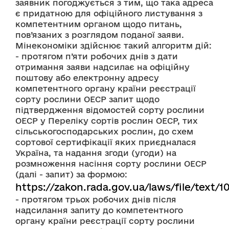
заявник погоджується з тим, що така адреса 
є придатною для офіційного листування з 
компетентним органом щодо питань, 
пов’язаних з розглядом поданої заяви.
Мінекономіки здійснює такий алгоритм дій:
- протягом п’яти робочих днів з дати 
отримання заяви надсилає на офіційну 
поштову або електронну адресу 
компетентного органу країни реєстрації 
сорту рослини ОЕСР запит щодо 
підтвердження відомостей сорту рослини 
ОЕСР у Переліку сортів рослин ОЕСР, тих 
сільськогосподарських рослин, до схем 
сортової сертифікації яких приєдналася 
Україна, та надання згоди (угоди) на 
розмноження насіння сорту рослини ОЕСР 
(далі - запит) за формою: 
https://zakon.rada.gov.ua/laws/file/text/
- протягом трьох робочих днів після 
надсилання запиту до компетентного 
органу країни реєстрації сорту рослини 