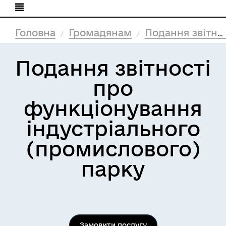
Головна
Громадянам
Подання звітності
Подання звітності
про
функціонування
індустріального
(промислового)
парку
Замовити послугу