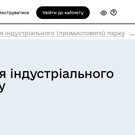
еєструватися
Увійти до кабінету
я індустріального (промислового) парку
я індустріального
у