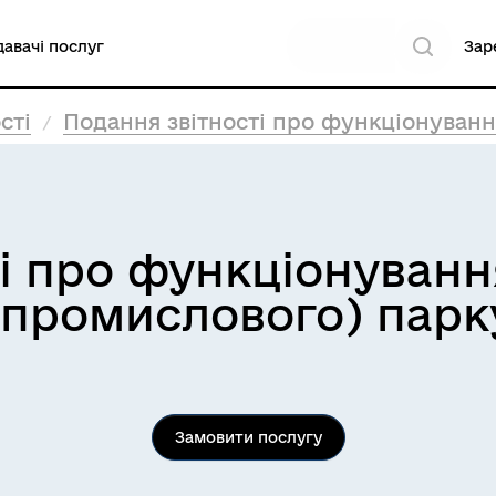
авачі послуг
Зар
сті
Подання звітності про функціонуванн
і про функціонуванн
(промислового) парк
Замовити послугу