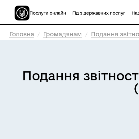
Послуги онлайн
Гід з державних послуг
Над
Головна
Громадянам
Подання звітно
Подання звітност