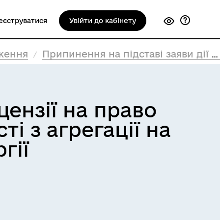
еєструватися
Увійти до кабінету
ження
Припинення на підставі заяви дії ліцензії на право провадження господарської діяльності з агрегації на ринку електричної енергії
цензії на право
і з агрегації на
гії