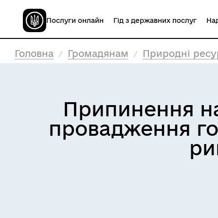
Послуги онлайн
Гід з державних послуг
Над
Головна
Громадянам
Природні ресур
Припинення на 
провадження гос
ри