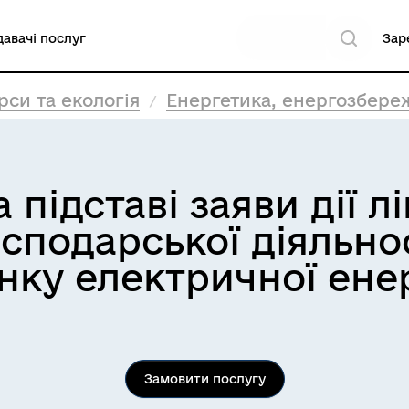
авачі послуг
Зар
си та екологія
Енергетика, енергозбере
підставі заяви дії лі
подарської діяльност
нку електричної енер
Замовити послугу