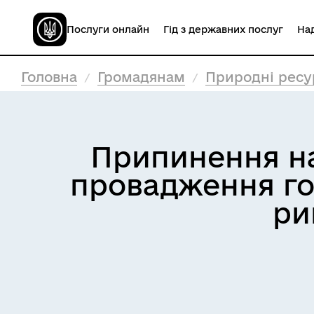
Послуги онлайн
Гід з державних послуг
Над
Головна
Громадянам
Природні ресур
Припинення на 
провадження гос
ри