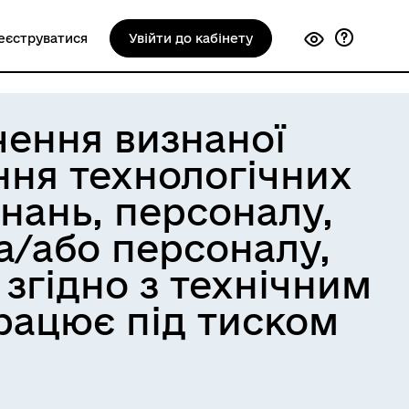
еєструватися
Увійти до кабінету
чення визнаної
ння технологічних
нань, персоналу,
та/або персоналу,
згідно з технічним
рацює під тиском