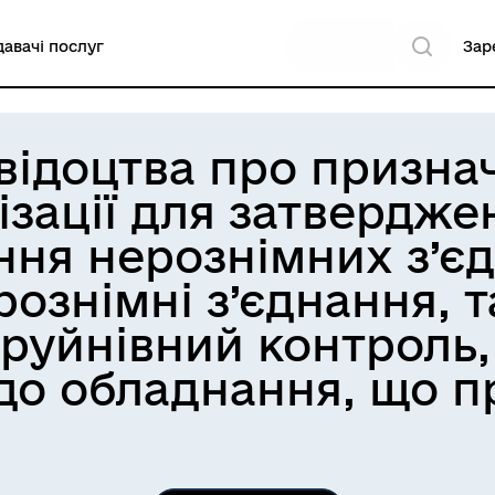
авачі послуг
Зар
відоцтва про призна
ізації для затвердже
ння нерознімних з’єд
ознімні з’єднання, 
руйнівний контроль, 
о обладнання, що п