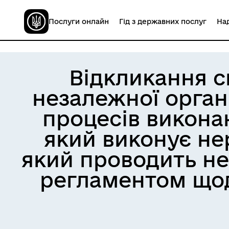
Послуги онлайн
Гід з державних послуг
Над
Відкликання с
незалежної орган
процесів викона
який виконує нер
який проводить не
регламентом щод