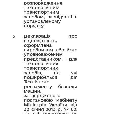
розпорядження
технологічним
транспортним
засобом, засвідчені в
установленому
порядку
3
Декларація про
відповідність,
оформлена
виробником або його
уповноваженим
представником, - для
технологічних
транспортних
засобів, на які
поширюється дія
Технічного
регламенту безпеки
машин,
затвердженого
постановою Кабінету
Міністрів України від
30 січня 2013 р. № 62,
та які реєструються