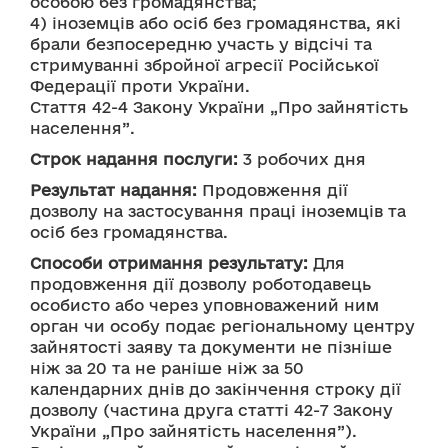
особою без громадянства;
4) іноземців або осіб без громадянства, які 
брали безпосередню участь у відсічі та 
стримуванні збройної агресії Російської 
Федерації проти України.
Стаття 42-4 Закону України „Про зайнятість 
населення”.
Строк надання послуги:
 3 робочих дня
Результат надання:
 Продовження дії 
дозволу на застосування праці іноземців та 
осіб без громадянства.
Способи отримання результату:
 Для 
продовження дії дозволу роботодавець 
особисто або через уповноважений ним 
орган чи особу подає регіональному центру 
зайнятості заяву та документи не пізніше 
ніж за 20 та не раніше ніж за 50 
календарних днів до закінчення строку дії 
дозволу (частина друга статті 42-7 Закону 
України „Про зайнятість населення”).