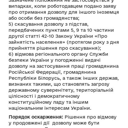
Зазначене положення не застосовується у 
випадках, коли роботодавцем подано заяву 
про отримання дозволу для іншого іноземця 
або особи без громадянства;
5) скасування дозволу з підстав, 
передбачених пунктами 5, 9 та 10 частини 
другої статті 42-10 Закону України «Про 
зайнятість населення» (протягом року з дня 
прийняття рішення про скасування);
6) відмова регіонального органу Служби 
безпеки України у погодженні видачі 
дозволу на застосування праці громадянина 
Російської Федерації, громадянина 
Республіки Білорусь, а також інших держав, 
визнаних такими, що становлять загрозу 
державному суверенітету, територіальній 
цілісності і демократичному 
конституційному ладу та іншим 
національним інтересам України.
Порядок оскарження:
 Рішення про відмову 
у продовжені дії  дозволу може бути 