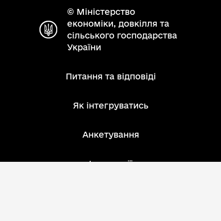
© Міністерство
економіки, довкілля та
сільського господарства
України
Питання та відповіді
Як інтегруватись
Анкетування
Інструкції
Зворотний зв'язок
Розробник: АТ "ІнфоПлюс"