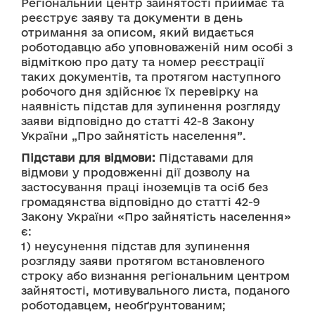
Регіональний центр зайнятості приймає та 
реєструє заяву та документи в день 
отримання за описом, який видається 
роботодавцю або уповноваженій ним особі з 
відміткою про дату та номер реєстрації 
таких документів, та протягом наступного 
робочого дня здійснює їх перевірку на 
наявність підстав для зупинення розгляду 
заяви відповідно до статті 42-8 Закону 
України „Про зайнятість населення”.
Підстави для відмови:
 Підставами для 
відмови у продовженні дії дозволу на 
застосування праці іноземців та осіб без 
громадянства відповідно до статті 42-9 
Закону України «Про зайнятість населення» 
є:
1) неусунення підстав для зупинення 
розгляду заяви протягом встановленого 
строку або визнання регіональним центром 
зайнятості, мотивувального листа, поданого 
роботодавцем, необґрунтованим;