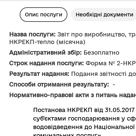
Опис послуги
Необхідні документи
Назва послуги:
 Звіт про виробництво, т
НКРЕКП-тепло (місячна)
Адміністративний збір:
 Безоплатно
Строк надання послуги:
 Форма № 2-НКРЕ
Результат надання:
 Подання звітності д
Способи отримання результату:
  -
Нормативно-правові акти з питань надан
Постанова НКРЕКП від 31.05.2017
суб'єктами господарювання у сф
водовідведення до Національної
комунальних послуг»