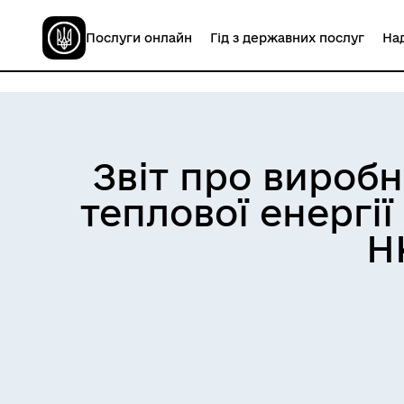
Послуги онлайн
Гід з державних послуг
Над
Звіт про вироб
теплової енергії
Н