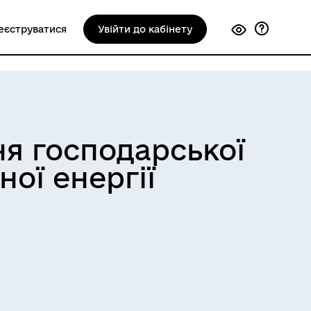
еєструватися
Увійти до кабінету
ня господарської
ної енергії