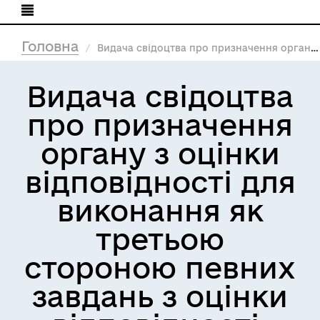
Головна
Видача свідоцтва про призначення органу з оцінки відповідності для виконання як третьою стороною певних завдань з оцінки відповідності, визначених у відповідному технічному регламенті
Видача свідоцтва
про призначення
органу з оцінки
відповідності для
виконання як
третьою
стороною певних
завдань з оцінки