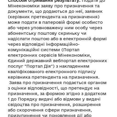
Способи отримання результату:
 Подати до 
Мінекономіки заяву про призначення та 
документи, що додаються до неї, заявник 
(керівник претендента на призначення) 
може подати в паперовій формі особисто 
або через уповноважену ним особу через 
абонентську поштову скриньку чи 
надіслати поштою або в електронній формі 
через відповідні інформаційно-
комунікаційні системи (Портал 
електронних сервісів Мінекономіки, 
Єдиний державний вебпортал електронних 
послуг "Портал Дія") з накладенням 
кваліфікованого електронного підпису 
керівника претендента на призначення.
 Заява про призначення подається органом 
з оцінки відповідності, що претендує на 
призначення, за формою згідно з додатком 
1 до Порядку видачі або відмови у видачі 
свідоцтва про призначення, розширення 
або скорочення сфери призначення, 
призупинення чи поновлення дії або 