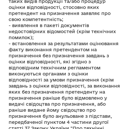
таких видів продукції та/або процедур 
оцінки відповідності, стосовно яких 
претендент на призначення заявляє про 
свою компетентність;
- виявлення в пакеті документів 
недостовірних відомостей (крім технічних 
помилок);
- встановлення за результатами оцінювання 
факту виконання претендентом на 
призначення без призначення завдань з 
оцінки відповідності, які згідно з 
відповідним технічним регламентом 
виконуються органами з оцінки 
відповідності за умови призначення (крім 
завдань з оцінки відповідності, за виконання 
яких без призначення претенденту на 
призначення раніше було відмовлено у 
видачі свідоцтва про призначення, або 
раніше видане йому свідоцтво про 
призначення було анульоване з підстави, 
передбаченої пунктом 4 частини другої 
статті 37 Закону України "Про технічні 