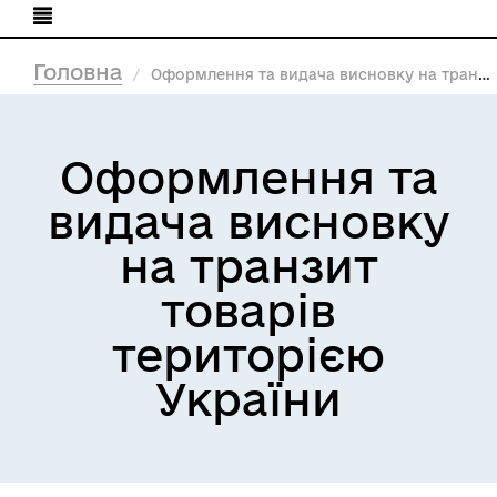
Головна
Оформлення та видача висновку на транзит товарів територією України
Оформлення та
видача висновку
на транзит
товарів
територією
України