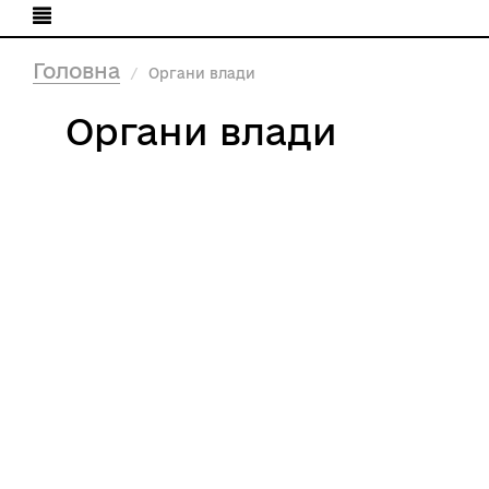
Головна
Органи влади
Органи влади