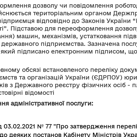
рмлення дозволу чи повідомлення роботод
йснюється територіальним органом Держпра
ідприємця відповідно до Законів України “
сті”. Підставою для переоформлення дозвол
ання) машин, механізмів, устатковання під
 державного підприємства. Зазначена пос
, який підписано електронним підписом, що
овному обсязі встановленого переліку докум
ств та організацій України (ЄДРПОУ) юри
ів з Державного реєстру фізичних осіб - пл
товірні відомості
ня адміністративної послуги:
ід 03.02.2021 № 77 "Про затвердження перел
до деяких постанов Кабінету Міністрів Укра