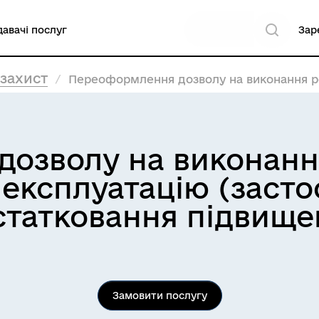
авачі послуг
Зар
 захист
Переоформлення дозволу на виконання робіт підвищеної небезпеки та н
озволу на виконання
 експлуатацію (заст
устатковання підвище
Замовити послугу