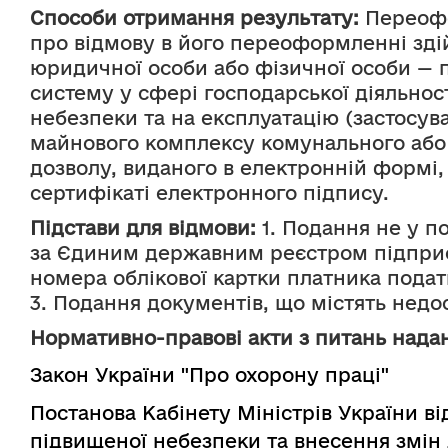
Способи отримання результату:
Переофо
про відмову в його переоформленні зді
юридичної особи або фізичної особи — п
систему у сфері господарської діяльно
небезпеки та на експлуатацію (застосув
майнового комплексу комунального або
дозволу, виданого в електронній формі
сертифікаті електронного підпису.
Підстави для відмови:
1. Подання не у п
за Єдиним державним реєстром підприєм
номера облікової картки платника податк
3. Подання документів, що містять недос
Нормативно-правові акти з питань надан
Закон України "Про охорону праці"
Постанова Кабінету Міністрів України в
підвищеної небезпеки та внесення змін 