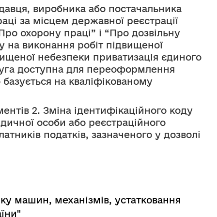
авця, виробника або постачальника
ці за місцем державної реєстрації
Про охорону праці” і “Про дозвільну
у на виконання робіт підвищеної
вищеної небезпеки приватизація єдиного
луга доступна для переоформлення
 базується на кваліфікованому
ентів 2. Зміна ідентифікаційного коду
дичної особи або реєстраційного
атників податків, зазначеного у дозволі
іку машин, механізмів, устатковання
їни"