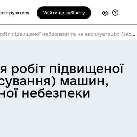
еєструватися
Увійти до кабінету
а експлуатацію (застосування) машин, механізмів, устатковання підвищеної небезпеки
 робіт підвищеної
осування) машин,
ної небезпеки