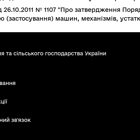
д 26.10.2011 № 1107 "Про затвердження Поря
ю (застосування) машин, механізмів, устат
я та сільського господарства України
вання
ції
ний зв'язок