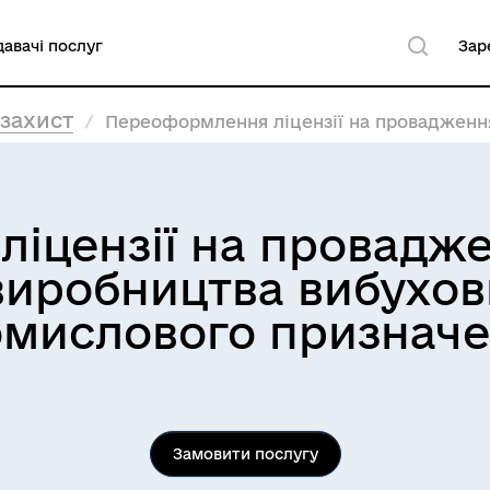
авачі послуг
Зар
 захист
Переоформлення ліцензії на провадження господарської ді
іцензії на провадже
 виробництва вибухов
мислового признач
Замовити послугу