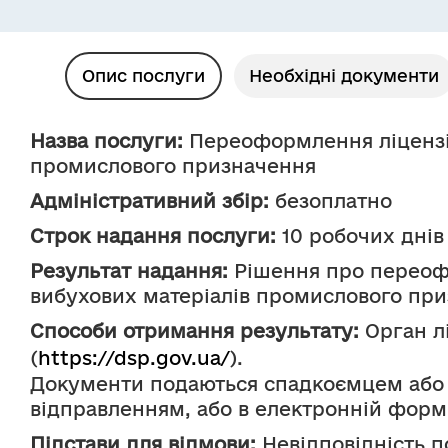
Опис послуги
Необхідні документи
Назва послуги:
 Переоформлення ліцензії
промислового призначення
Адміністративний збір:
 безоплатно
Строк надання послуги:
 10 робочих днів
Результат надання:
 Рішення про переофо
вибухових матеріалів промислового при
Способи отримання результату:
 Орган 
(
https://dsp.gov.ua/
).
Документи подаються спадкоємцем або
відправленням, або в електронній формі
Підстави для відмови:
 Невідповідність п