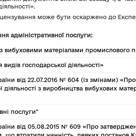
іяльності».
іцензування може бути оскаржено до Експер
ня адміністративної послуги:
 з вибуховими матеріалами промислового 
 видів господарської діяльності»
раїни від 22.07.2016 № 604 (із змінами) «П
 діяльності з виробництва вибухових мате
вні послуги"
раїни від 05.08.2015 № 609 «Про затвердже
, що втратили чинність, деяких постанов К