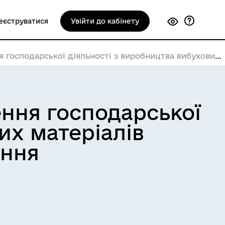
еєструватися
Увійти до кабінету
яльності з виробництва вибухових матеріалів промислового призначення
ння господарської
их матеріалів
ення