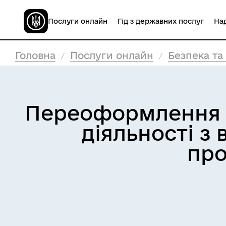
Послуги онлайн
Гід з державних послуг
Над
Головна
Послуги онлайн
Безпека та
Переоформлення л
діяльності з
про