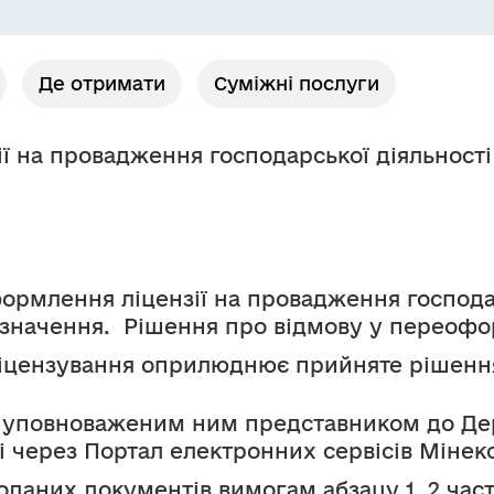
Де отримати
Суміжні послуги
 на провадження господарської діяльності 
рмлення ліцензії на провадження господар
значення.  Рішення про відмову у переофор
ліцензування оприлюднює прийняте рішення 
 уповноваженим ним представником до Дер
 через Портал електронних сервісів Мінек
оданих документів вимогам абзацу 1, 2 части