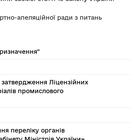
тно-апеляційної ради з питань 
призначення"
ро затвердження Ліцензійних
ріалів промислового
ння переліку органів
абінету Міністрів України»