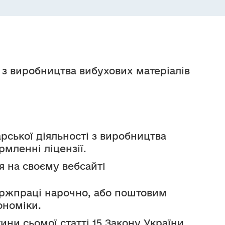
з виробництва вибухових матеріалів 
ської діяльності з виробництва 
мленні ліцензії.
на своєму вебсайті 
жпраці нарочно, або поштовим 
ономіки. 
ни сьомої статті 15 Закону України 