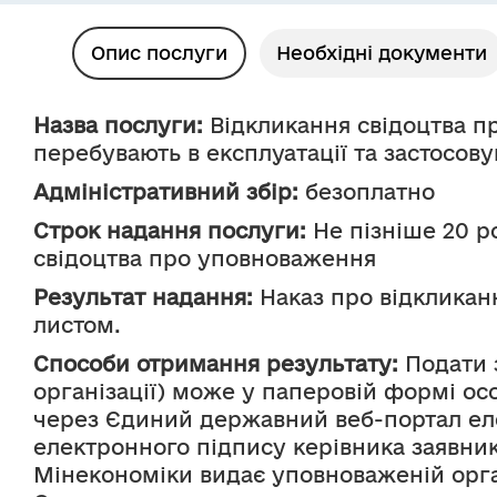
Опис послуги
Необхідні документи
Назва послуги:
 Відкликання свідоцтва п
перебувають в експлуатації та застосов
Адміністративний збір:
 безоплатно
Строк надання послуги:
 Не пізніше 20 
свідоцтва про уповноваження
Результат надання:
 Наказ про відкликан
листом.
Способи отримання результату:
 Подати 
організації) може у паперовій формі ос
через Єдиний державний веб-портал елек
електронного підпису керівника заявни
Мінекономіки видає уповноваженій орга