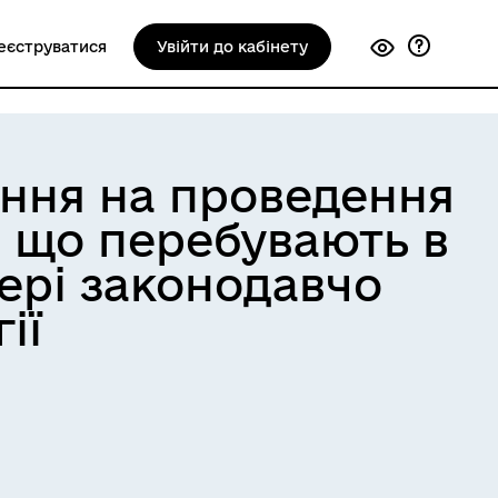
еєструватися
Увійти до кабінету
ення на проведення
, що перебувають в
фері законодавчо
ії