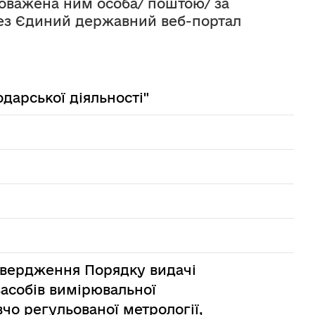
оважена ним особа/ поштою/ за 
ез Єдиний державний веб-портал 
дарської діяльності"
атвердження Порядку видачі
засобів вимірювальної
вчо регульованої метрології,