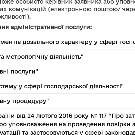
оже особисто керівник заявника або уповн
них комунікацій (електронною поштою/ чер
жливості).
ня адміністративної послуги:
ментів дозвільного характеру у сфері госпо
а метрологічну діяльність”
вні послуги"
стему у сфері господарської діяльності"
ивну процедуру"
раїни від 24 лютого 2016 року № 117 “Про з
 про уповноваження на проведення повірки 
уатації та застосовуються у сфері законода