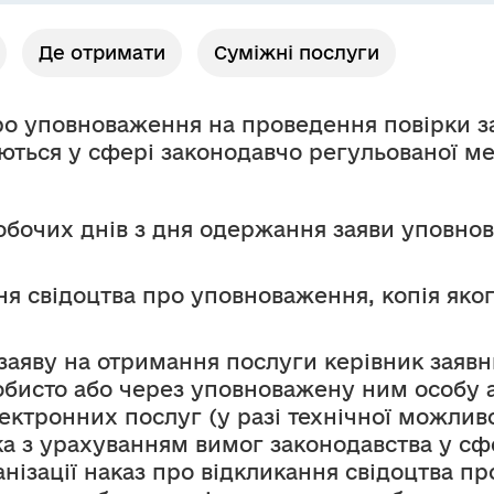
Де отримати
Суміжні послуги
ро уповноваження на проведення повірки за
уються у сфері законодавчо регульованої ме
робочих днів з дня одержання заяви уповнов
ня свідоцтва про уповноваження, копія яко
заяву на отримання послуги керівник заявн
обисто або через уповноважену ним особу 
тронних послуг (у разі технічної можливос
ка з урахуванням вимог законодавства у сф
нізації наказ про відкликання свідоцтва п