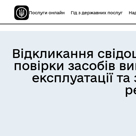
Послуги онлайн
Гід з державних послуг
Над
Відкликання свідо
повірки засобів в
експлуатації та
р