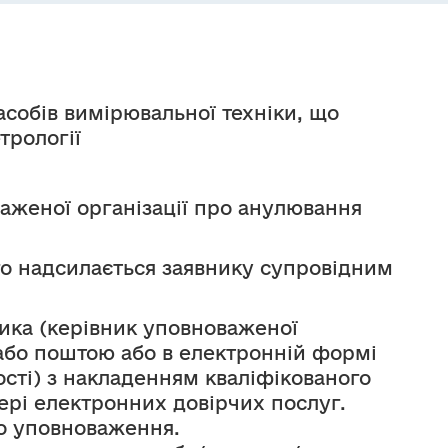
собів вимірювальної техніки, що 
трології
аженої організації про анулювання 
го надсилається заявнику супровідним 
ика (керівник уповноваженої 
або поштою або в електронній формі 
ті) з накладенням кваліфікованого 
ері електронних довірчих послуг.
ро уповноваження.