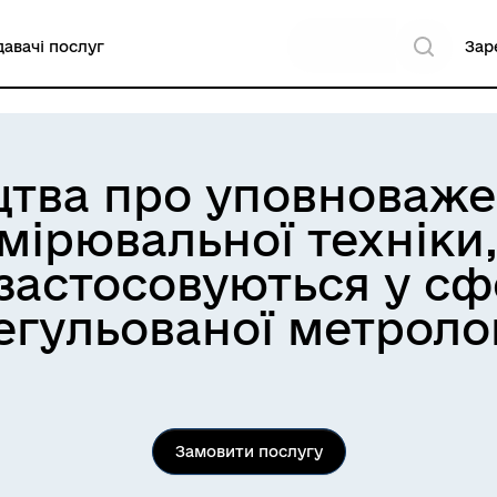
авачі послуг
Зар
цтва про уповноваж
имірювальної техніки
 застосовуються у с
егульованої метролог
Замовити послугу