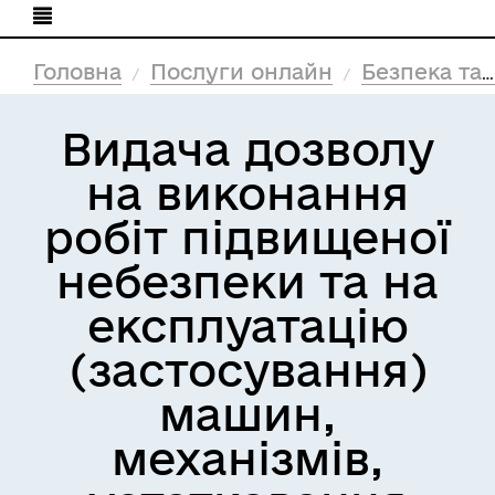
Головна
Послуги онлайн
Безпека та захист
Видача дозволу
на виконання
робіт підвищеної
небезпеки та на
експлуатацію
(застосування)
машин,
механізмів,