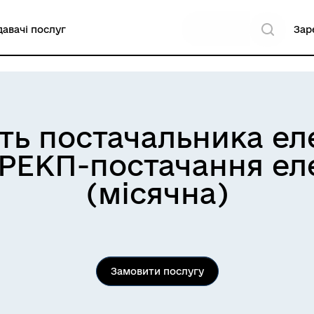
авачі послуг
Зар
сть постачальника ел
ЕКП-постачання еле
(місячна)
Замовити послугу