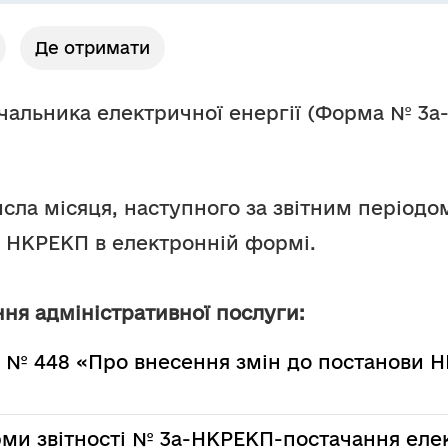
Де отримати
тачальника електричної енергії (Форма № 3
исла місяця, наступного за звітним періодо
о НКРЕКП в електронній формі.
ня адміністративної послуги:
9 № 448 «Про внесення змін до постанови Н
ми звітності № 3а-НКРЕКП-постачання елект