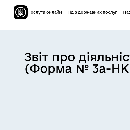
Послуги онлайн
Гід з державних послуг
Над
Звіт про діяльні
(Форма № 3а-НКР