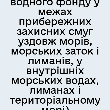
водного фонду у
межах
прибережних
захисних смуг
уздовж морів,
морських заток і
лиманів, у
внутрішніх
морських водах,
лиманах і
територіальному
морі)