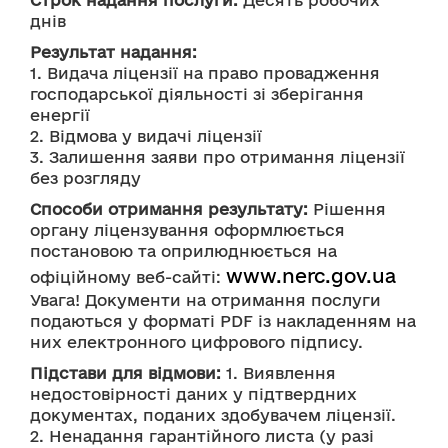
Строк надання послуги:
 Десять робочих 
днів
Результат надання:
1. Видача ліцензії на право провадження 
господарської діяльності зі зберігання 
енергії
2. Відмова у видачі ліцензії
3. Залишення заяви про отримання ліцензії 
без розгляду
Способи отримання результату:
 Рішення 
органу ліцензування оформлюється 
постановою та оприлюднюється на 
www.nerc.gov.ua
офіційному веб-сайті: 
Увага! Документи на отримання послуги 
подаються у форматі PDF із накладенням на 
них електронного цифрового підпису.
Підстави для відмови:
 1. Виявлення 
недостовірності даних у підтвердних 
документах, поданих здобувачем ліцензії.
2. Ненадання гарантійного листа (у разі 