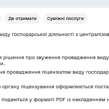
Де отримати
Суміжні послуги
ду господарської діяльності з централізов
я рішення про звуження провадження виду г
и.
я провадження ліцензіатом виду господарсь
я органу ліцензування оформлюється поста
 подаються у форматі PDF із накладенням 