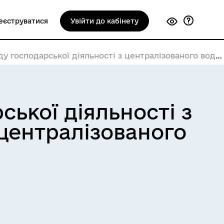
еєструватися
Увійти до кабінету
іяльності з централізованого водопостачання та централізованого водовідведення
ької діяльності з
централізованого