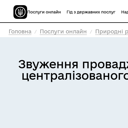
Послуги онлайн
Гід з державних послуг
Над
Головна
Послуги онлайн
Природні р
Звуження провадж
централізованог