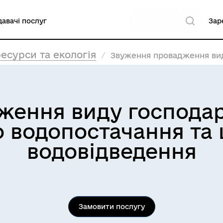
авачі послуг
Зар
есурси та екологія
Звуження провадження виду господарської д
ення виду господарс
о водопостачання та 
водовідведення
Замовити послугу