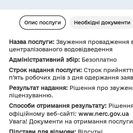
Опис послуги
Необхідні документи
Назва послуги:
 Звуження провадження ви
централізованого водовідведення
Адміністративний збір:
 Безоплатно
Строк надання послуги:
 Строк прийнятт
п’ять робочих днів з дня одержання заяв
Результат надання:
 Рішення про звуженн
ліцензуванню.
Способи отримання результату:
 Рішенн
офіційному веб-сайті: 
www.nerc.gov.ua
Увага! Документи на отримання послуги
Підстави для відмови:
 Відсутні