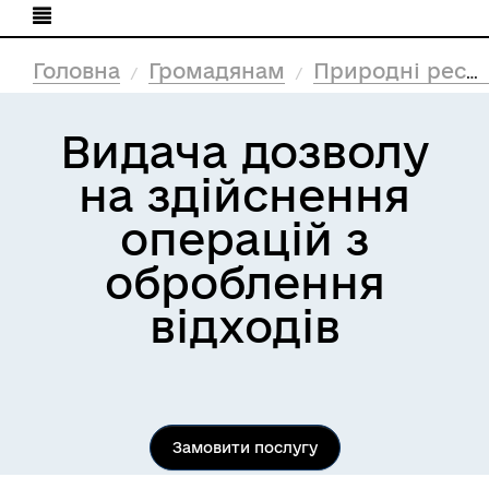
Головна
Громадянам
Природні ресурси та екологія
Видача дозволу
на здійснення
операцій з
оброблення
відходів
Замовити послугу