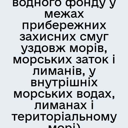
водного фонду у
межах
прибережних
захисних смуг
уздовж морів,
морських заток і
лиманів, у
внутрішніх
морських водах,
лиманах і
територіальному
морі)